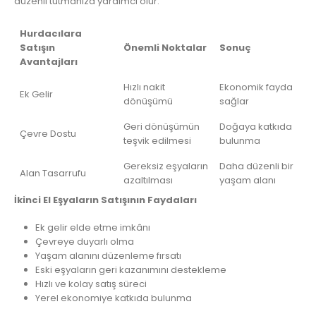
düzenli tutmanıza yardımcı olur.
Hurdacılara
Satışın
Önemli Noktalar
Sonuç
Avantajları
Hızlı nakit
Ekonomik fayda
Ek Gelir
dönüşümü
sağlar
Geri dönüşümün
Doğaya katkıda
Çevre Dostu
teşvik edilmesi
bulunma
Gereksiz eşyaların
Daha düzenli bir
Alan Tasarrufu
azaltılması
yaşam alanı
İkinci El Eşyaların Satışının Faydaları
Ek gelir elde etme imkânı
Çevreye duyarlı olma
Yaşam alanını düzenleme fırsatı
Eski eşyaların geri kazanımını destekleme
Hızlı ve kolay satış süreci
Yerel ekonomiye katkıda bulunma