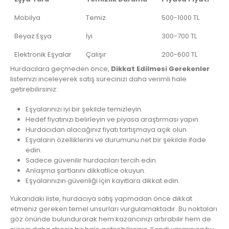
Mobilya
Temiz
500-1000 TL
Beyaz Eşya
İyi
300-700 TL
Elektronik Eşyalar
Çalışır
200-600 TL
Hurdacılara geçmeden önce,
Dikkat Edilmesi Gerekenler
listemizi inceleyerek satış sürecinizi daha verimli hale
getirebilirsiniz:
Eşyalarınızı iyi bir şekilde temizleyin.
Hedef fiyatınızı belirleyin ve piyasa araştırması yapın.
Hurdacıdan alacağınız fiyatı tartışmaya açık olun.
Eşyaların özelliklerini ve durumunu net bir şekilde ifade
edin.
Sadece güvenilir hurdacıları tercih edin.
Anlaşma şartlarını dikkatlice okuyun.
Eşyalarınızın güvenliği için kayıtlara dikkat edin.
Yukarıdaki liste, hurdacıya satış yapmadan önce dikkat
etmeniz gereken temel unsurları vurgulamaktadır. Bu noktaları
göz önünde bulundurarak hem kazancınızı artırabilir hem de