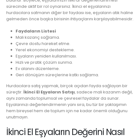
bulunur. Böylece, eşyalarınızın tekrar değerlendirilmesi
sürecinde aktif bir rol oynarsınız. İkinci el eşyalarınızı
hurdacılara satmanın diğer bir faydası ise, eşyaların atık haline
gelmeden önce başka birisinin ihtiyaçlarını karşılayabilmesidir.
Faydaların Listesi
Mali kazanç sağlama.
Çevre dostu hareket etme.
Yerel ekonomiyi destekleme.
Eşyaların yeniden kullanılması.
Hızlı ve pratik çözüm sunma.
Ev alanını düzenleme.
Geri dönüşüm süreçlerine katkı sağlama.
Hurdacılara satış yapmak, birçok açıdan fayda sağlayan bir
süreçtir.
İkinci El Eşyaların Satışı
, sadece mali kazanım değil,
aynı zamanda toplumsal ve çevresel faydalar da sunar.
Eşyalarınızı değerlendirmenin yanı sıra, bu tür bir yaklaşımın
hem bireysel hem de toplum için ne kadar önemli olduğunu
unutmayın.
İkinci El Eşyaların Değerini Nasıl