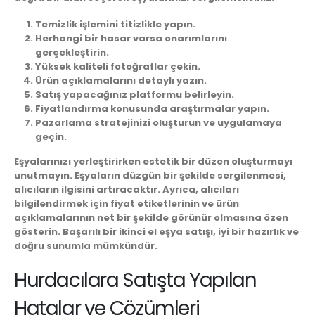
Temizlik işlemini titizlikle yapın.
Herhangi bir hasar varsa onarımlarını
gerçekleştirin.
Yüksek kaliteli fotoğraflar çekin.
Ürün açıklamalarını detaylı yazın.
Satış yapacağınız platformu belirleyin.
Fiyatlandırma konusunda araştırmalar yapın.
Pazarlama stratejinizi oluşturun ve uygulamaya
geçin.
Eşyalarınızı yerleştirirken estetik bir düzen oluşturmayı
unutmayın. Eşyaların düzgün bir şekilde sergilenmesi,
alıcıların ilgisini artıracaktır. Ayrıca, alıcıları
bilgilendirmek için fiyat etiketlerinin ve ürün
açıklamalarının net bir şekilde görünür olmasına özen
gösterin. Başarılı bir ikinci el eşya satışı, iyi bir hazırlık ve
doğru sunumla mümkündür.
Hurdacılara Satışta Yapılan
Hatalar ve Çözümleri