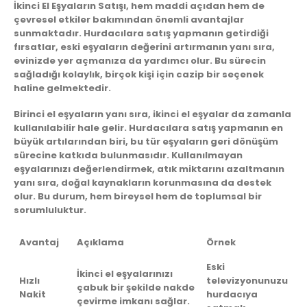
İkinci El Eşyaların Satışı
, hem maddi açıdan hem de
çevresel etkiler bakımından önemli avantajlar
sunmaktadır. Hurdacılara satış yapmanın getirdiği
fırsatlar, eski eşyaların değerini artırmanın yanı sıra,
evinizde yer açmanıza da yardımcı olur. Bu sürecin
sağladığı kolaylık, birçok kişi için cazip bir seçenek
haline gelmektedir.
Birinci el eşyaların yanı sıra, ikinci el eşyalar da zamanla
kullanılabilir hale gelir. Hurdacılara satış yapmanın en
büyük artılarından biri,
bu tür eşyaların geri dönüşüm
sürecine katkıda bulunmasıdır
. Kullanılmayan
eşyalarınızı değerlendirmek, atık miktarını azaltmanın
yanı sıra, doğal kaynakların korunmasına da destek
olur. Bu durum, hem bireysel hem de toplumsal bir
sorumluluktur.
Avantaj
Açıklama
Örnek
Eski
İkinci el eşyalarınızı
Hızlı
televizyonunuzu
çabuk bir şekilde nakde
Nakit
hurdacıya
çevirme imkanı sağlar.