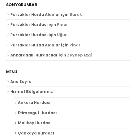
SON YORUMLAR
Pursaklar Hurda Alanlar
için
Burak
Pursaklar Hurdacı
için
Pinar
Pursaklar Hurdacı
için
Uğur
Pursaklar Hurda Alanlar
için
Pinar
Ankaradaki Hurdacılar
için
Zeynep Ezgi̇
Ankara Hurda
ankarahurdacii.gen.tr
MENÜ
Ana Sayfa
0531-841-35-91
Hizmet Bölgelerimiz
Ankara Hurdacı
Hakkımızda
Misyon ve Vizyonumuz
Etimesgut Hurdacı
Faydalı Bağlantılar
Maliköy Hurdacı
Çankaya Hurdacı
İletişim
Vizyon ve Misyonumuz