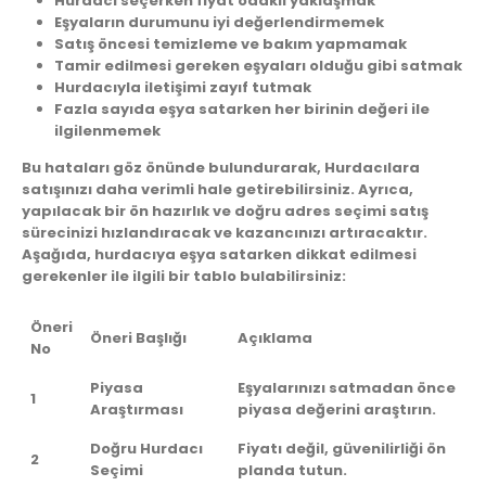
Hurdacı seçerken fiyat odaklı yaklaşmak
Eşyaların durumunu iyi değerlendirmemek
Satış öncesi temizleme ve bakım yapmamak
Tamir edilmesi gereken eşyaları olduğu gibi satmak
Hurdacıyla iletişimi zayıf tutmak
Fazla sayıda eşya satarken her birinin değeri ile
ilgilenmemek
Bu hataları göz önünde bulundurarak, Hurdacılara
satışınızı daha verimli hale getirebilirsiniz. Ayrıca,
yapılacak bir ön hazırlık ve doğru adres seçimi satış
sürecinizi hızlandıracak ve kazancınızı artıracaktır.
Aşağıda, hurdacıya eşya satarken dikkat edilmesi
gerekenler ile ilgili bir tablo bulabilirsiniz:
Öneri
Öneri Başlığı
Açıklama
No
Piyasa
Eşyalarınızı satmadan önce
1
Araştırması
piyasa değerini araştırın.
Doğru Hurdacı
Fiyatı değil, güvenilirliği ön
2
Seçimi
planda tutun.