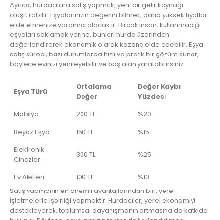
Ayrıca, hurdacılara satış yapmak, yeni bir gelir kaynağı
oluşturabilir. Eşyalarınızın değerini bilmek, daha yüksek fiyatlar
elde etmenize yardımcı olacaktır. Birçok insan, kullanmadığı
eşyaları saklamak yerine, bunları hurda üzerinden
değerlendirerek ekonomik olarak kazanç elde edebilir. Eşya
satış süreci, bazı durumlarda hızlı ve pratik bir çözüm sunar,
böylece evinizi yenileyebilir ve boş alan yaratabilirsiniz.
Ortalama
Değer Kaybı
Eşya Türü
Değer
Yüzdesi
Mobilya
200 TL
%20
Beyaz Eşya
150 TL
%15
Elektronik
300 TL
%25
Cihazlar
Ev Aletleri
100 TL
%10
Satış yapmanın en önemli avantajlarından biri, yerel
işletmelerle işbirliği yapmaktır. Hurdacılar, yerel ekonomiyi
destekleyerek, toplumsal dayanışmanın artmasına da katkıda