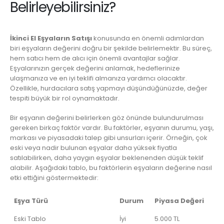
Belirleyebilirsiniz?
İkinci El Eşyaların Satışı
konusunda en önemli adımlardan
biri eşyaların değerini doğru bir şekilde belirlemektir. Bu süreç,
hem satıcı hem de alıcı için önemli avantajlar sağlar.
Eşyalarınızın gerçek değerini anlamak, hedeflerinize
ulaşmanıza ve en iyi teklifi almanıza yardımcı olacaktır.
Özellikle, hurdacılara satış yapmayı düşündüğünüzde, değer
tespiti büyük bir rol oynamaktadır.
Bir eşyanın değerini belirlerken göz önünde bulundurulması
gereken birkaç faktör vardır. Bu faktörler, eşyanın durumu, yaşı,
markası ve piyasadaki talep gibi unsurları içerir. Örneğin, çok
eski veya nadir bulunan eşyalar daha yüksek fiyatla
satılabilirken, daha yaygın eşyalar beklenenden düşük teklif
alabilir. Aşağıdaki tablo, bu faktörlerin eşyaların değerine nasıl
etki ettiğini göstermektedir:
Eşya Türü
Durum
Piyasa Değeri
Eski Tablo
İyi
5.000 TL