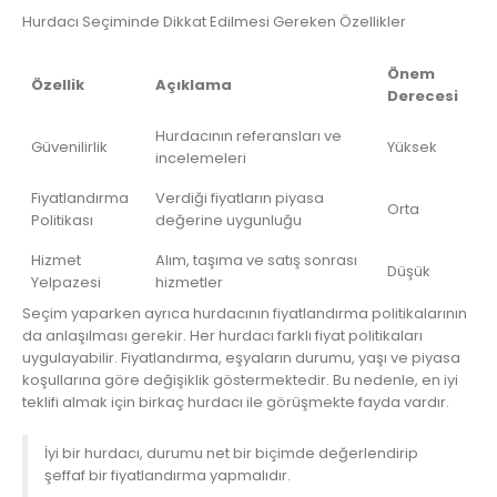
Hurdacı Seçiminde Dikkat Edilmesi Gereken Özellikler
Önem
Özellik
Açıklama
Derecesi
Hurdacının referansları ve
Güvenilirlik
Yüksek
incelemeleri
Fiyatlandırma
Verdiği fiyatların piyasa
Orta
Politikası
değerine uygunluğu
Hizmet
Alım, taşıma ve satış sonrası
Düşük
Yelpazesi
hizmetler
Seçim yaparken ayrıca hurdacının fiyatlandırma politikalarının
da anlaşılması gerekir. Her hurdacı farklı fiyat politikaları
uygulayabilir. Fiyatlandırma, eşyaların durumu, yaşı ve piyasa
koşullarına göre değişiklik göstermektedir. Bu nedenle, en iyi
teklifi almak için birkaç hurdacı ile görüşmekte fayda vardır.
İyi bir hurdacı, durumu net bir biçimde değerlendirip
şeffaf bir fiyatlandırma yapmalıdır.