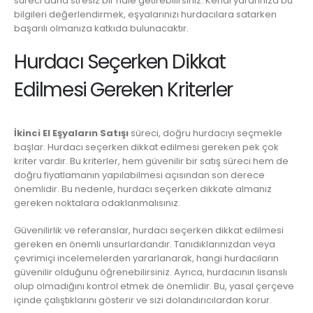
süreci daha stresiz bir hale getirebilirsiniz. Kendi yararınıza bu
bilgileri değerlendirmek, eşyalarınızı hurdacılara satarken
başarılı olmanıza katkıda bulunacaktır.
Hurdacı Seçerken Dikkat
Edilmesi Gereken Kriterler
İkinci El Eşyaların Satışı
süreci, doğru hurdacıyı seçmekle
başlar. Hurdacı seçerken dikkat edilmesi gereken pek çok
kriter vardır. Bu kriterler, hem güvenilir bir satış süreci hem de
doğru fiyatlamanın yapılabilmesi açısından son derece
önemlidir. Bu nedenle, hurdacı seçerken dikkate almanız
gereken noktalara odaklanmalısınız.
Güvenilirlik ve referanslar, hurdacı seçerken dikkat edilmesi
gereken en önemli unsurlardandır. Tanıdıklarınızdan veya
çevrimiçi incelemelerden yararlanarak, hangi hurdacıların
güvenilir olduğunu öğrenebilirsiniz. Ayrıca, hurdacının lisanslı
olup olmadığını kontrol etmek de önemlidir. Bu, yasal çerçeve
içinde çalıştıklarını gösterir ve sizi dolandırıcılardan korur.