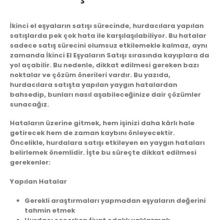
İkinci el eşyaların satışı sürecinde, hurdacılara yapılan
satışlarda pek çok hata ile karşılaşılabiliyor. Bu hatalar
sadece satış sürecini olumsuz etkilemekle kalmaz, aynı
zamanda
İkinci El Eşyaların Satışı
sırasında kayıplara da
yol açabilir. Bu nedenle, dikkat edilmesi gereken bazı
noktalar ve çözüm önerileri vardır. Bu yazıda,
hurdacılara satışta yapılan yaygın hatalardan
bahsedip, bunları nasıl aşabileceğinize dair çözümler
sunacağız.
Hataların üzerine gitmek, hem işinizi daha kârlı hale
getirecek hem de zaman kaybını önleyecektir.
Öncelikle, hurdalara satışı etkileyen en yaygın hataları
belirlemek önemlidir. İşte bu süreçte dikkat edilmesi
gerekenler:
Yapılan Hatalar
Gerekli araştırmaları yapmadan eşyaların değerini
tahmin etmek