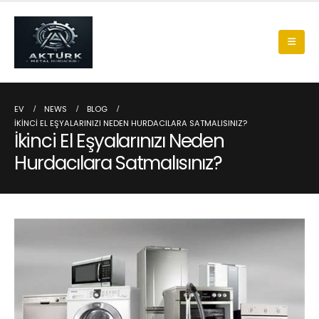
EV
NEWS
BLOG
İKINCI EL EŞYALARINIZI NEDEN HURDACILARA SATMALISINIZ?
İkinci El Eşyalarınızı Neden
Hurdacılara Satmalısınız?