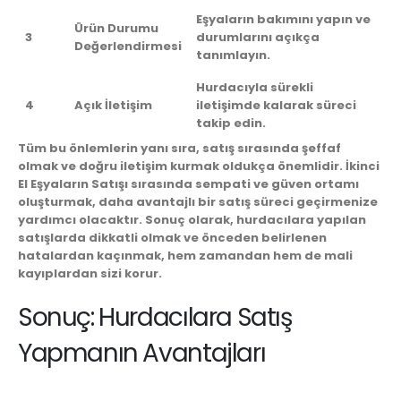
Eşyaların bakımını yapın ve
Ürün Durumu
3
durumlarını açıkça
Değerlendirmesi
tanımlayın.
Hurdacıyla sürekli
4
Açık İletişim
iletişimde kalarak süreci
takip edin.
Tüm bu önlemlerin yanı sıra, satış sırasında şeffaf
olmak ve doğru iletişim kurmak oldukça önemlidir.
İkinci
El Eşyaların Satışı
sırasında sempati ve güven ortamı
oluşturmak, daha avantajlı bir satış süreci geçirmenize
yardımcı olacaktır. Sonuç olarak, hurdacılara yapılan
satışlarda dikkatli olmak ve önceden belirlenen
hatalardan kaçınmak, hem zamandan hem de mali
kayıplardan sizi korur.
Sonuç: Hurdacılara Satış
Yapmanın Avantajları