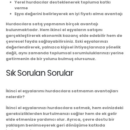
Yerel hurdacılar desteklenerek topluma katkı
verme
Eşya değerini belirleyerek en iyi fiyatı alma avantajı
Hurdacılara satış yapmanın birçok avantajı
bulunmaktadır. Hem
ikinci el eşyaların satışını
gerçekleştirerek ekonomik kazanç elde edebilir hem de
çevresel fayda sağlayabilirsiniz. Eski eşyalarınızı
değerlendirerek, yalnızca kişisel ihtiyaçlarınıza yönelik
değil, aynı zamanda toplumsal sorumluluklarınızı yerine
getirmenin de bir yolunu bulmuş olursunuz.
Sık Sorulan Sorular
İkinci el eşyalarımı hurdacılara satmamın avantajları
nelerdir?
İkinci el eşyalarınızı hurdacılara satmak, hem evinizdeki
gereksizliklerden kurtulmanızı sağlar hem de ek gelir
elde etmenize yardımcı olur. Ayrıca, çevre dostu bir
yaklaşım benimseyerek geri dönüşüme katkıda