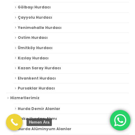
Gölbaşı Hurdacı
Hakkımızda
Çayyolu Hurdacı
Yenimahalle Hurdacı
Güncel Hurda Fiyatlarından Haberdar Olun
Ostim Hurdacı
Ümitköy Hurdacı
GÖNDER
Kızılay Hurdacı
Kazan Saray Hurdacı
Elvankent Hurdacı
Pursaklar Hurdacı
Aktürk Metal Hurdacılık © 2024. Tüm Hakları Saklıdır.
Hizmetlerimiz
Hurda Demir Alanlar
Bakır Hurdası Alımı
Hemen Ara
Hurda Alüminyum Alanlar