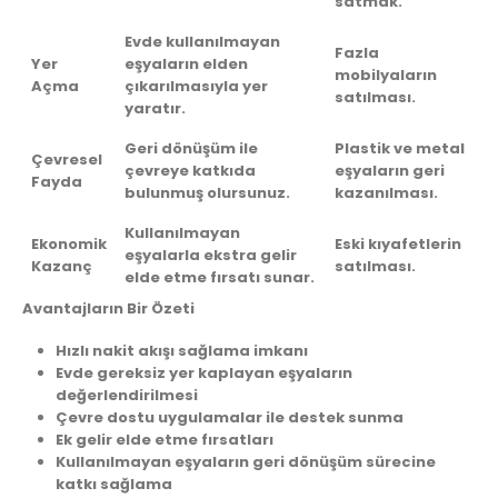
satmak.
Evde kullanılmayan
Fazla
Yer
eşyaların elden
mobilyaların
Açma
çıkarılmasıyla yer
satılması.
yaratır.
Geri dönüşüm ile
Plastik ve metal
Çevresel
çevreye katkıda
eşyaların geri
Fayda
bulunmuş olursunuz.
kazanılması.
Kullanılmayan
Ekonomik
Eski kıyafetlerin
eşyalarla ekstra gelir
Kazanç
satılması.
elde etme fırsatı sunar.
Avantajların Bir Özeti
Hızlı nakit akışı sağlama imkanı
Evde gereksiz yer kaplayan eşyaların
değerlendirilmesi
Çevre dostu uygulamalar ile destek sunma
Ek gelir elde etme fırsatları
Kullanılmayan eşyaların geri dönüşüm sürecine
katkı sağlama