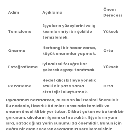
Önem
Adım
Açıklama
Derecesi
Eşyaların yüzeylerini ve iç
Temizleme
kısımlarını iyi bir şekilde
Yüksek
temizlemek.
Herhangi bir hasar varsa,
Onarma
Orta
küçük onarımlar yapmak.
İyi kaliteli fotoğraflar
Fotoğraflama
Yüksek
çekerek eşyayı tanıtmak.
Hedef alıcı kitleye yönelik
Pazarlama
etkili bir pazarlama
Orta
stratejisi oluşturmak.
Eşyalarınızı hazırlarken, alıcıların ilk izlenimi önemlidir.
Bu nedenle,
Hazırlık Adımları
arasında temizlik ve
onarım öncelikli bir yer tutar. Dikkat çeken ve bakımlı bir
görünüm, alıcıların ilgisini artıracaktır. Eşyaların yanı
sıra, satacağınız yerin sunumu da önemlidir. Bunun için
doğru bir alan seçerek eşyalarınızı sergilemelisiniz.