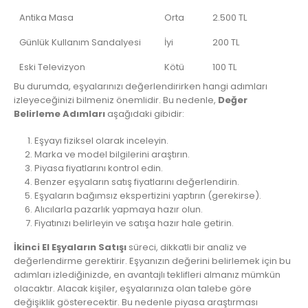
Antika Masa
Orta
2.500 TL
Günlük Kullanım Sandalyesi
İyi
200 TL
Eski Televizyon
Kötü
100 TL
Bu durumda, eşyalarınızı değerlendirirken hangi adımları
izleyeceğinizi bilmeniz önemlidir. Bu nedenle,
Değer
Belirleme Adımları
aşağıdaki gibidir:
Eşyayı fiziksel olarak inceleyin.
Marka ve model bilgilerini araştırın.
Piyasa fiyatlarını kontrol edin.
Benzer eşyaların satış fiyatlarını değerlendirin.
Eşyaların bağımsız ekspertizini yaptırın (gerekirse).
Alıcılarla pazarlık yapmaya hazır olun.
Fiyatınızı belirleyin ve satışa hazır hale getirin.
İkinci El Eşyaların Satışı
süreci, dikkatli bir analiz ve
değerlendirme gerektirir. Eşyanızın değerini belirlemek için bu
adımları izlediğinizde, en avantajlı teklifleri almanız mümkün
olacaktır. Alacak kişiler, eşyalarınıza olan talebe göre
değişiklik gösterecektir. Bu nedenle piyasa araştırması