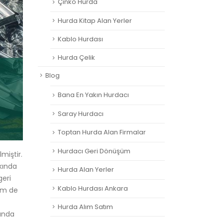
Çinko Hurda
Hurda Kitap Alan Yerler
Kablo Hurdası
Hurda Çelik
Blog
Bana En Yakın Hurdacı
Saray Hurdacı
Toptan Hurda Alan Firmalar
Hurdacı Geri Dönüşüm
miştir.
kında
Hurda Alan Yerler
geri
Kablo Hurdası Ankara
em de
Hurda Alım Satım
kında