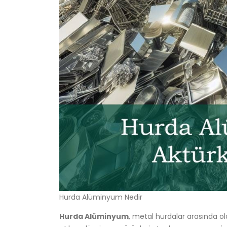
Hurda Alüminyum Nedir
Hurda Alüminyum
, metal hurdalar arasında o