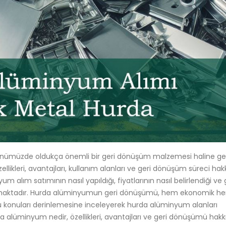
ümüzde oldukça önemli bir geri dönüşüm malzemesi haline gel
ikleri, avantajları, kullanım alanları ve geri dönüşüm süreci hak
yum alım satımının nasıl yapıldığı, fiyatlarının nasıl belirlendiği ve 
lınmaktadır. Hurda alüminyumun geri dönüşümü, hem ekonomik h
u konuları derinlemesine inceleyerek hurda alüminyum alanları
urda alüminyum nedir, özellikleri, avantajları ve geri dönüşümü hak