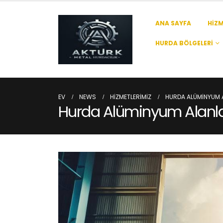
ANA SAYFA
HIZM
HURDA BÖLGELERI
EV
NEWS
HIZMETLERIMIZ
HURDA ALÜMINYUM 
Hurda Alüminyum Alanl