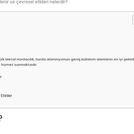
irlenir ve çevresel etkileri nelerdir?
rk Metal Hurdacılık, hurda alüminyumun geniş kullanım alanlarını en iyi şekil
l hizmet sunmaktadır.
r
tkiler
?