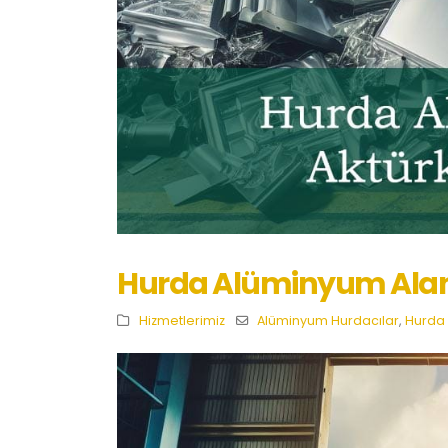
Hurda Alüminyum Alan
Hizmetlerimiz
Alüminyum Hurdacılar
,
Hurda