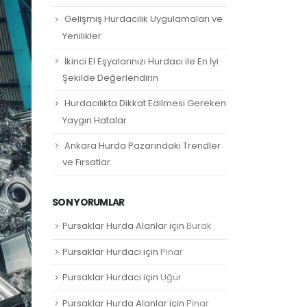
Gelişmiş Hurdacılık Uygulamaları ve
Yenilikler
İkinci El Eşyalarınızı Hurdacı ile En İyi
Şekilde Değerlendirin
Hurdacılıkta Dikkat Edilmesi Gereken
Yaygın Hatalar
Ankara Hurda Pazarındaki Trendler
ve Fırsatlar
SON YORUMLAR
Pursaklar Hurda Alanlar
için
Burak
Pursaklar Hurdacı
için
Pinar
Pursaklar Hurdacı
için
Uğur
Pursaklar Hurda Alanlar
için
Pinar