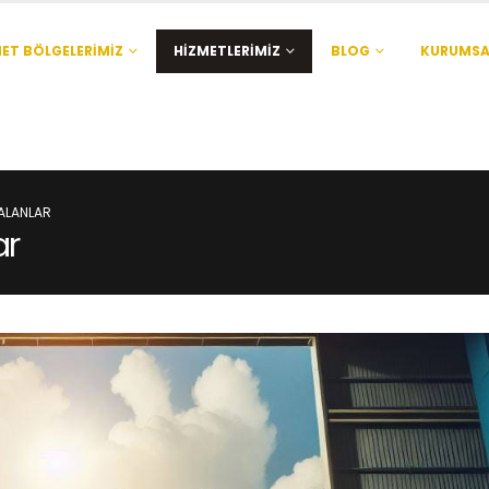
ET BÖLGELERIMIZ
HIZMETLERIMIZ
BLOG
KURUMSA
ALANLAR
ar