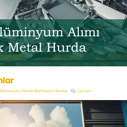
lar
 Alüminyum
,
Hurda Alüminyum Alanlar
1 yorum