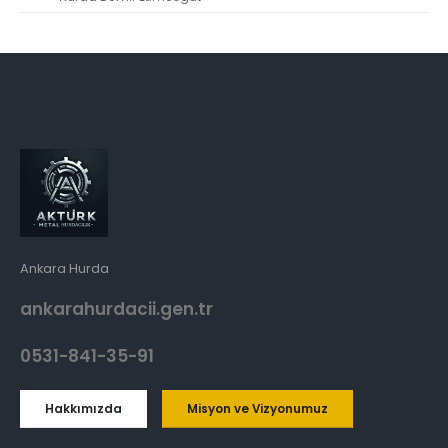
Ankara Hurda
ankarahurdacii.gen.tr
0531-841-35-91
Hakkımızda
Misyon ve Vizyonumuz