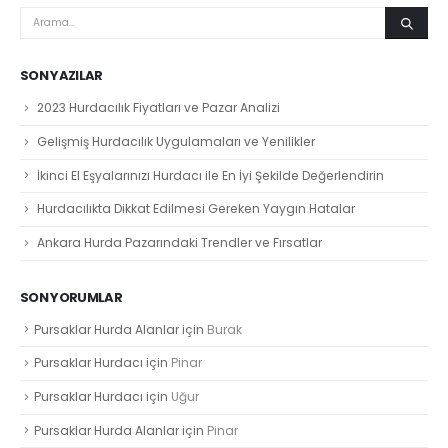
SON YAZILAR
2023 Hurdacılık Fiyatları ve Pazar Analizi
Gelişmiş Hurdacılık Uygulamaları ve Yenilikler
İkinci El Eşyalarınızı Hurdacı ile En İyi Şekilde Değerlendirin
Hurdacılıkta Dikkat Edilmesi Gereken Yaygın Hatalar
Ankara Hurda Pazarındaki Trendler ve Fırsatlar
SON YORUMLAR
Pursaklar Hurda Alanlar
için
Burak
Pursaklar Hurdacı
için
Pinar
Pursaklar Hurdacı
için
Uğur
Pursaklar Hurda Alanlar
için
Pinar