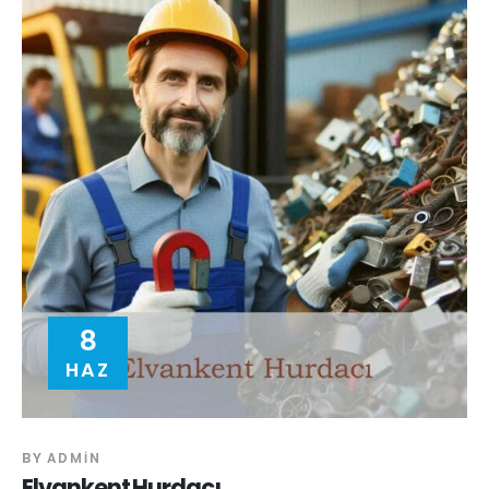
8
HAZ
BY
ADMIN
Elvankent Hurdacı