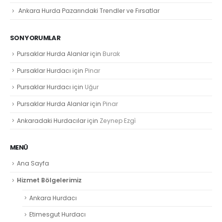
Ankara Hurda Pazarındaki Trendler ve Fırsatlar
SON YORUMLAR
Pursaklar Hurda Alanlar
için
Burak
Pursaklar Hurdacı
için
Pinar
Pursaklar Hurdacı
için
Uğur
Pursaklar Hurda Alanlar
için
Pinar
Ankaradaki Hurdacılar
için
Zeynep Ezgi̇
MENÜ
Ana Sayfa
Hizmet Bölgelerimiz
Ankara Hurdacı
Etimesgut Hurdacı