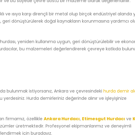
rilir ve bu sayede çevre dostu bir malzeme olarak değerlendirilir.
klı ve ısıya karşı dirençli bir metal olup birçok endüstriyel alanda
sı, geri dönüştürülerek doğal kaynakların korunmasına yardımcı ol
 hurdası, yeniden kullanıma uygun, geri dönüştürülebilir ve ekono
hurdacılar, bu malzemeleri değerlendirerek çevreye katkıda bulun
da bulunmak istiyorsanız, Ankara ve çevresindeki
hurda demir al
yerdesiniz. Hurda demirleriniz değerinde alınır ve işleyişinize
an firmamız, özellikle
Ankara Hurdacı
,
Etimesgut Hurdacı
ve
çözümler üretmektedir. Profesyonel ekipmanlarımız ve deneyimli
rlendirmek için buradayız.