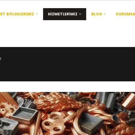
ET BÖLGELERIMIZ
HIZMETLERIMIZ
BLOG
KURUMSA
I