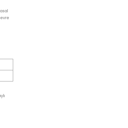
asal
çevre
ylı