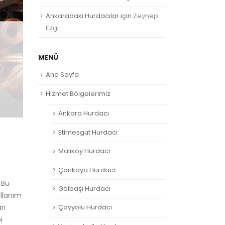
Ankaradaki Hurdacılar
için
Zeynep
Ezgi̇
MENÜ
Ana Sayfa
Hizmet Bölgelerimiz
Ankara Hurdacı
Etimesgut Hurdacı
Maliköy Hurdacı
Çankaya Hurdacı
 Bu
Gölbaşı Hurdacı
ullanım
rı
Çayyolu Hurdacı
i