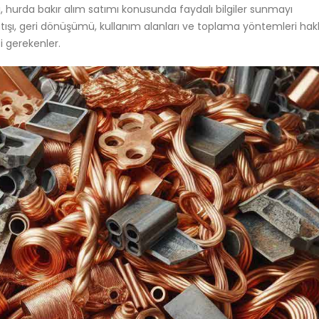
ı, hurda bakır alım satımı konusunda faydalı bilgiler sunmayı
satışı, geri dönüşümü, kullanım alanları ve toplama yöntemleri ha
si gerekenler.