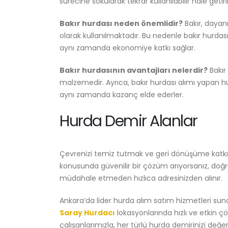
sürecine sokularak tekrar kullanılabilir hale geti
Bakır hurdası neden önemlidir?
Bakır, dayanı
olarak kullanılmaktadır. Bu nedenle bakır hurda
aynı zamanda ekonomiye katkı sağlar.
Bakır hurdasının avantajları nelerdir?
Bakır
malzemedir. Ayrıca, bakır hurdası alımı yapan 
aynı zamanda kazanç elde ederler.
Hurda Demir Alanlar
Çevrenizi temiz tutmak ve geri dönüşüme katkı
konusunda güvenilir bir çözüm arıyorsanız, doğru 
müdahale etmeden hızlıca adresinizden alınır.
Ankara’da lider hurda alım satım hizmetleri sun
Saray Hurdacı
lokasyonlarında hızlı ve etkin 
çalışanlarımızla, her türlü hurda demirinizi değe