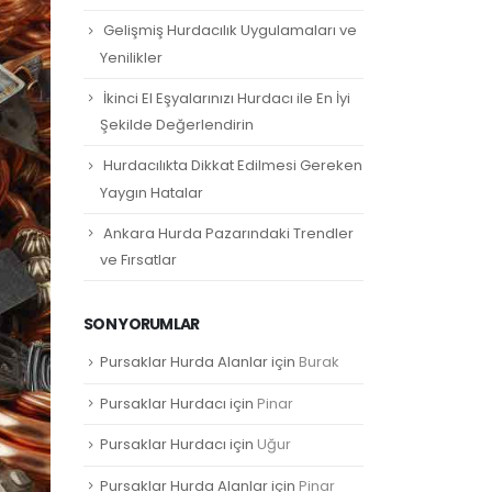
Gelişmiş Hurdacılık Uygulamaları ve
Yenilikler
İkinci El Eşyalarınızı Hurdacı ile En İyi
Şekilde Değerlendirin
Hurdacılıkta Dikkat Edilmesi Gereken
Yaygın Hatalar
Ankara Hurda Pazarındaki Trendler
ve Fırsatlar
SON YORUMLAR
Pursaklar Hurda Alanlar
için
Burak
Pursaklar Hurdacı
için
Pinar
Pursaklar Hurdacı
için
Uğur
Pursaklar Hurda Alanlar
için
Pinar