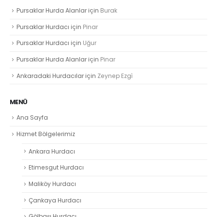
Pursaklar Hurda Alanlar
için
Burak
Pursaklar Hurdacı
için
Pinar
Pursaklar Hurdacı
için
Uğur
Pursaklar Hurda Alanlar
için
Pinar
Ankaradaki Hurdacılar
için
Zeynep Ezgi̇
MENÜ
Ana Sayfa
Hizmet Bölgelerimiz
Ankara Hurdacı
Etimesgut Hurdacı
Maliköy Hurdacı
Çankaya Hurdacı
Gölbaşı Hurdacı