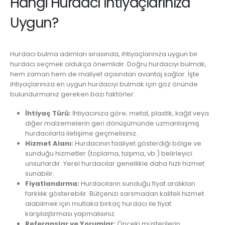
Hangi Hurdacı İhtiyaçlarınıza
Uygun?
Hurdacı bulma adımları sırasında, ihtiyaçlarınıza uygun bir
hurdacı seçmek oldukça önemlidir. Doğru hurdacıyı bulmak,
hem zaman hem de maliyet açısından avantaj sağlar. İşte
ihtiyaçlarınıza en uygun hurdacıyı bulmak için göz önünde
bulundurmanız gereken bazı faktörler:
İhtiyaç Türü:
İhtiyacınıza göre; metal, plastik, kağıt veya
diğer malzemelerin geri dönüşümünde uzmanlaşmış
hurdacılarla iletişime geçmelisiniz.
Hizmet Alanı:
Hurdacının faaliyet gösterdiği bölge ve
sunduğu hizmetler (toplama, taşıma, vb.) belirleyici
unsurlardır. Yerel hurdacılar genellikle daha hızlı hizmet
sunabilir.
Fiyatlandırma:
Hurdacıların sunduğu fiyat aralıkları
farklılık gösterebilir. Bütçenizi sarsmadan kaliteli hizmet
alabilmek için mutlaka birkaç hurdacı ile fiyat
karşılaştırması yapmalısınız.
Referanslar ve Yorumlar:
Önceki müşterilerin