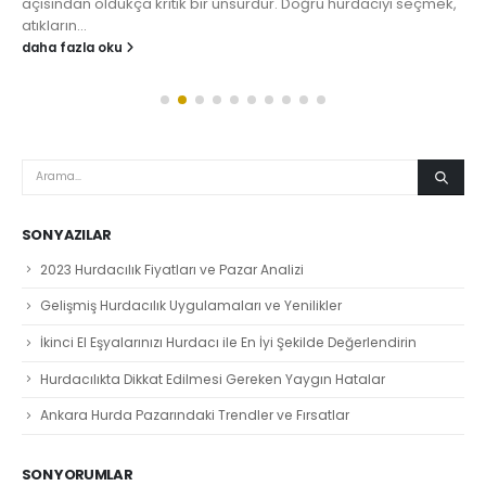
açısından oldukça kritik bir unsurdur. Doğru hurdacıyı seçmek,
atıkların...
daha fazla oku
SON YAZILAR
2023 Hurdacılık Fiyatları ve Pazar Analizi
Gelişmiş Hurdacılık Uygulamaları ve Yenilikler
İkinci El Eşyalarınızı Hurdacı ile En İyi Şekilde Değerlendirin
Hurdacılıkta Dikkat Edilmesi Gereken Yaygın Hatalar
Ankara Hurda Pazarındaki Trendler ve Fırsatlar
SON YORUMLAR