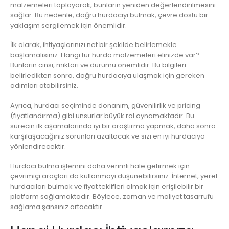
malzemeleri toplayarak, bunların yeniden değerlendirilmesini
sağlar. Bu nedenle, doğru hurdacıyı bulmak, çevre dostu bir
yaklaşım sergilemek için önemlidir.
İlk olarak, ihtiyaçlarınızı net bir şekilde belirlemekle
başlamalısınız. Hangi tür hurda malzemeleri elinizde var?
Bunların cinsi, miktarı ve durumu önemlidir. Bu bilgileri
belirledikten sonra, doğru hurdacıya ulaşmak için gereken
adımları atabilirsiniz.
Ayrıca, hurdacı seçiminde donanım, güvenilirlik ve pricing
(fiyatlandırma) gibi unsurlar büyük rol oynamaktadır. Bu
sürecin ilk aşamalarında iyi bir araştırma yapmak, daha sonra
karşılaşacağınız sorunları azaltacak ve sizi en iyi hurdacıya
yönlendirecektir.
Hurdacı bulma işlemini daha verimli hale getirmek için
çevrimiçi araçları da kullanmayı düşünebilirsiniz. İnternet, yerel
hurdacıları bulmak ve fiyat teklifleri almak için erişilebilir bir
platform sağlamaktadır. Böylece, zaman ve maliyet tasarrufu
sağlama şansınız artacaktır.