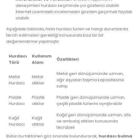
deneyimleri hurdacı seçiminde yol gösterici olabilir.
İnternet üzerindeki incelemeleri gözden geçirmek faydalı
olabilir.
Aşağıdaki tabloda, farklı hurdacı türleri ve hangi durumlarda
tercih edilmeleri gerektiği konusunda kısa bir bir
değerlendirme yapılmıştır:
Hurdacı
Kullanım
Özellikleri
Türü
Alanı
Metal geri dönüşümünde uzman,
Metal
Metal
ağır eşyaları taşıma kapasitesine
Hurdacı
atıklar
sahip
Plastik
Plastik
Plastik geri dönüşümünde uzman,
Hurdacı
atıklar
çeşitli plastik türlerini ayrıştırabilir
Kağıt geri dönüşümünde uzman, ofis
Kağıt
Kağıt
ve ambalaj atıkları konusunda
Hurdacı
atıklar
tecrübeli
Bütün bu faktörleri göz önünde bulundurarak,
hurdacı bulma