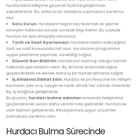
hurdacılarla iletişime geçerek fiyat karşılaştırması
yapabilirsiniz. Bu, daha iyi bir anlaşma yapmanıza yardımcı
olur.
Soru Sorun:
Hurdaların taşınması, teslimatı ve işleme
süreçleri hakkında sorular sorarak bilgi edinin. Bu sayede
hurdacı ile aynı anlayışta olursunuz.
Tarih ve Saat Ayarlaması:
Hurdaları teslim edeceğiniz
tarih ve saat konusunda net olun. Hurdacının programına
uygun planlama yapması, sürekliliği sağlar.
Düzenli Geri Bildirim:
Hurdacının sunmuş olduğu hizmet
hakkında geri bildirim verin. Bu, iki taraf arasındaki ilişkiyi
güçlendirebilir ve ileride daha iyi bir hizmet almanızı sağlar.
İş Ahlakına Dikkat Edin:
Hurdacı ile profesyonel bir iletişim
kurmanın yanı sıra, saygılı ve nazik olmak her zaman önemlidir.
Bu, iş birliğinizi geliştirebilir.
Bu ipuçları,
hurdacı bulma adımları
sırasında iletişiminizi
güçlendirerek süreci daha verimli hale getirebilir. Hurdacı ile
olan ilişkinizi geliştirerek, ihtiyaçlarınıza uygun çözümler
bulmanıza yardımcı olun.
Hurdacı Bulma Sürecinde