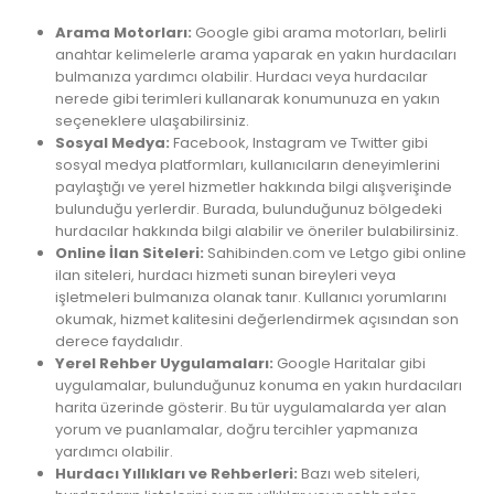
Arama Motorları:
Google gibi arama motorları, belirli
anahtar kelimelerle arama yaparak en yakın hurdacıları
bulmanıza yardımcı olabilir. Hurdacı veya hurdacılar
nerede gibi terimleri kullanarak konumunuza en yakın
seçeneklere ulaşabilirsiniz.
Sosyal Medya:
Facebook, Instagram ve Twitter gibi
sosyal medya platformları, kullanıcıların deneyimlerini
paylaştığı ve yerel hizmetler hakkında bilgi alışverişinde
bulunduğu yerlerdir. Burada, bulunduğunuz bölgedeki
hurdacılar hakkında bilgi alabilir ve öneriler bulabilirsiniz.
Online İlan Siteleri:
Sahibinden.com ve Letgo gibi online
ilan siteleri, hurdacı hizmeti sunan bireyleri veya
işletmeleri bulmanıza olanak tanır. Kullanıcı yorumlarını
okumak, hizmet kalitesini değerlendirmek açısından son
derece faydalıdır.
Yerel Rehber Uygulamaları:
Google Haritalar gibi
uygulamalar, bulunduğunuz konuma en yakın hurdacıları
harita üzerinde gösterir. Bu tür uygulamalarda yer alan
yorum ve puanlamalar, doğru tercihler yapmanıza
yardımcı olabilir.
Hurdacı Yıllıkları ve Rehberleri:
Bazı web siteleri,