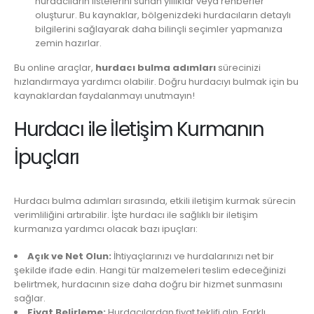
hurdacıların listelerini sunan yıllıklar veya rehberler
oluşturur. Bu kaynaklar, bölgenizdeki hurdacıların detaylı
bilgilerini sağlayarak daha bilinçli seçimler yapmanıza
zemin hazırlar.
Bu online araçlar,
hurdacı bulma adımları
sürecinizi
hızlandırmaya yardımcı olabilir. Doğru hurdacıyı bulmak için bu
kaynaklardan faydalanmayı unutmayın!
Hurdacı ile İletişim Kurmanın
İpuçları
Hurdacı bulma adımları sırasında, etkili iletişim kurmak sürecin
verimliliğini artırabilir. İşte hurdacı ile sağlıklı bir iletişim
kurmanıza yardımcı olacak bazı ipuçları:
Açık ve Net Olun:
İhtiyaçlarınızı ve hurdalarınızı net bir
şekilde ifade edin. Hangi tür malzemeleri teslim edeceğinizi
belirtmek, hurdacının size daha doğru bir hizmet sunmasını
sağlar.
Fiyat Belirleme:
Hurdacılardan fiyat teklifi alın. Farklı