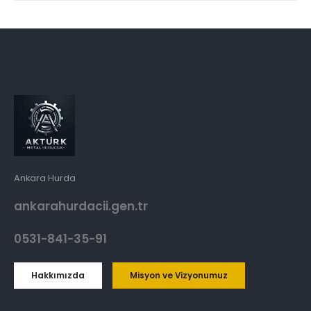
Ankara Hurda
ankarahurdacii.gen.tr
0531-841-35-91
Hakkımızda
Misyon ve Vizyonumuz