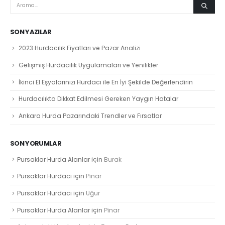
SON YAZILAR
2023 Hurdacılık Fiyatları ve Pazar Analizi
Gelişmiş Hurdacılık Uygulamaları ve Yenilikler
İkinci El Eşyalarınızı Hurdacı ile En İyi Şekilde Değerlendirin
Hurdacılıkta Dikkat Edilmesi Gereken Yaygın Hatalar
Ankara Hurda Pazarındaki Trendler ve Fırsatlar
SON YORUMLAR
Pursaklar Hurda Alanlar
için
Burak
Pursaklar Hurdacı
için
Pinar
Pursaklar Hurdacı
için
Uğur
Pursaklar Hurda Alanlar
için
Pinar