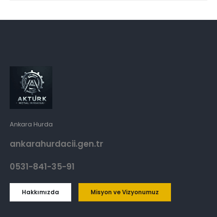
Ankara Hurda
ankarahurdacii.gen.tr
0531-841-35-91
Hakkımızda
Misyon ve Vizyonumuz