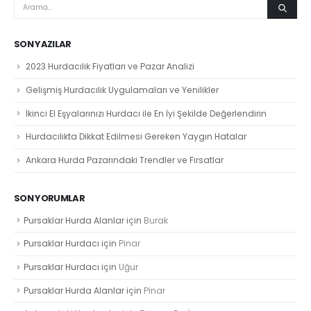
SON YAZILAR
2023 Hurdacılık Fiyatları ve Pazar Analizi
Gelişmiş Hurdacılık Uygulamaları ve Yenilikler
İkinci El Eşyalarınızı Hurdacı ile En İyi Şekilde Değerlendirin
Hurdacılıkta Dikkat Edilmesi Gereken Yaygın Hatalar
Ankara Hurda Pazarındaki Trendler ve Fırsatlar
SON YORUMLAR
Pursaklar Hurda Alanlar
için
Burak
Pursaklar Hurdacı
için
Pinar
Pursaklar Hurdacı
için
Uğur
Pursaklar Hurda Alanlar
için
Pinar