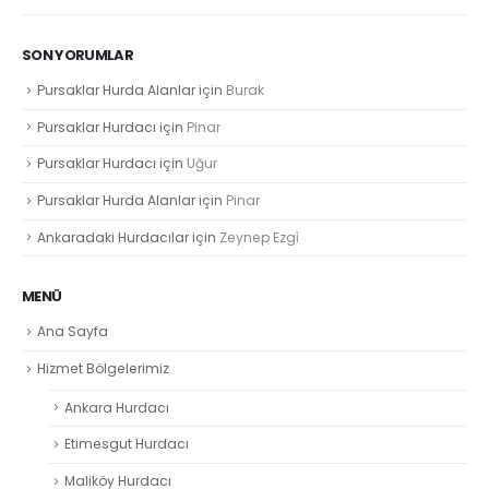
SON YORUMLAR
Pursaklar Hurda Alanlar
için
Burak
Pursaklar Hurdacı
için
Pinar
Pursaklar Hurdacı
için
Uğur
Pursaklar Hurda Alanlar
için
Pinar
Ankaradaki Hurdacılar
için
Zeynep Ezgi̇
MENÜ
Ana Sayfa
Hizmet Bölgelerimiz
Ankara Hurdacı
Etimesgut Hurdacı
Maliköy Hurdacı