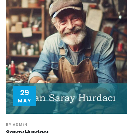
29
MAY
BY
ADMIN
Saray Hurdacı