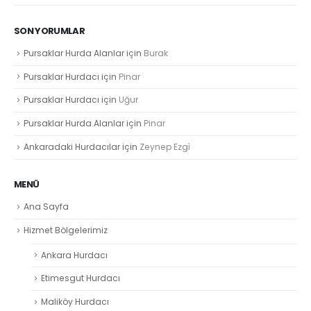
SON YORUMLAR
Pursaklar Hurda Alanlar
için
Burak
Pursaklar Hurdacı
için
Pinar
Pursaklar Hurdacı
için
Uğur
Pursaklar Hurda Alanlar
için
Pinar
Ankaradaki Hurdacılar
için
Zeynep Ezgi̇
MENÜ
Ana Sayfa
Hizmet Bölgelerimiz
Ankara Hurdacı
Etimesgut Hurdacı
Maliköy Hurdacı