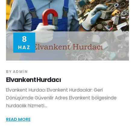
8
HAZ
BY
ADMIN
Elvankent Hurdacı
Elvankent Hurdacı Elvankent Hurdacılar: Geri
Dönüşümde Güvenilir Adres Elvankent bölgesinde
hurdacılık hizmeti...
READ MORE