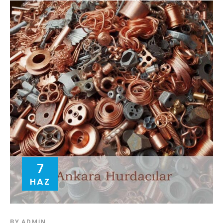
7
HAZ
BY
ADMIN