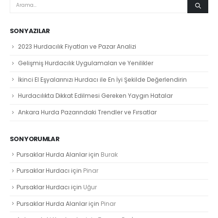
SON YAZILAR
2023 Hurdacılık Fiyatları ve Pazar Analizi
Gelişmiş Hurdacılık Uygulamaları ve Yenilikler
İkinci El Eşyalarınızı Hurdacı ile En İyi Şekilde Değerlendirin
Hurdacılıkta Dikkat Edilmesi Gereken Yaygın Hatalar
Ankara Hurda Pazarındaki Trendler ve Fırsatlar
SON YORUMLAR
Pursaklar Hurda Alanlar
için
Burak
Pursaklar Hurdacı
için
Pinar
Pursaklar Hurdacı
için
Uğur
Pursaklar Hurda Alanlar
için
Pinar