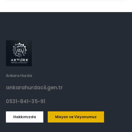
Ankara Hurda
ankarahurdacii.gen.tr
0531-841-35-91
Hakkımızda
Misyon ve Vizyonumuz