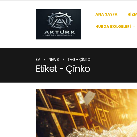
ANA SAYFA
HIZM
HURDA BÖLGELERI
EV
NEWS
TAG -
ÇINKO
Etiket - Çinko