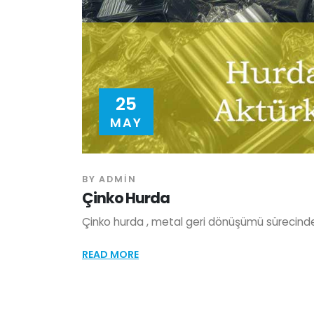
25
MAY
BY
ADMIN
Çinko Hurda
Çinko hurda , metal geri dönüşümü sürecinde 
READ MORE