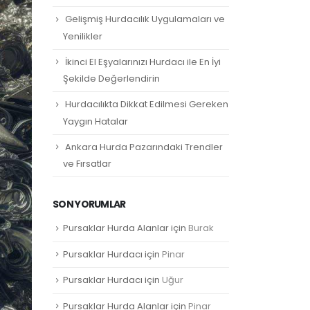
Gelişmiş Hurdacılık Uygulamaları ve
Yenilikler
İkinci El Eşyalarınızı Hurdacı ile En İyi
Şekilde Değerlendirin
Hurdacılıkta Dikkat Edilmesi Gereken
Yaygın Hatalar
Ankara Hurda Pazarındaki Trendler
ve Fırsatlar
SON YORUMLAR
Pursaklar Hurda Alanlar
için
Burak
Pursaklar Hurdacı
için
Pinar
Pursaklar Hurdacı
için
Uğur
Pursaklar Hurda Alanlar
için
Pinar