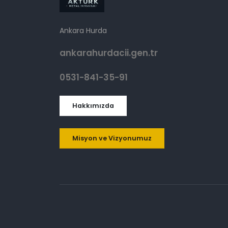
Ankara Hurda
ankarahurdacii.gen.tr
0531-841-35-91
Hakkımızda
Misyon ve Vizyonumuz